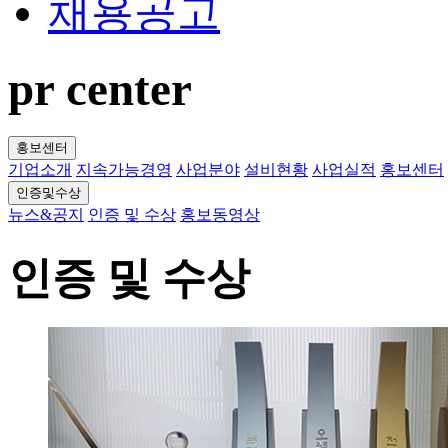
채용공고
pr center
홍보센터
기업소개
지속가능경영
사업분야
설비현황
사업실적
홍보센터
인증및수상
뉴스&공지
인증 및 수상
홍보동영상
인증 및 수상