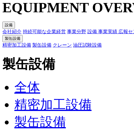
EQUIPMENT OVER
設備
会社紹介
持続可能な企業経営
事業分野
設備
事業実績
広報セ
製缶設備
精密加工設備
製缶設備
クレーン
油圧試験設備
製缶設備
全体
精密加工設備
製缶設備