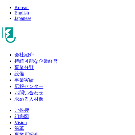
Korean
English
Japanese
会社紹介
持続可能な企業経営
事業分野
設備
事業実績
広報センター
お問い合わせ
求める人材像
ご挨拶
組織図
Vision
沿革
事業所紹介